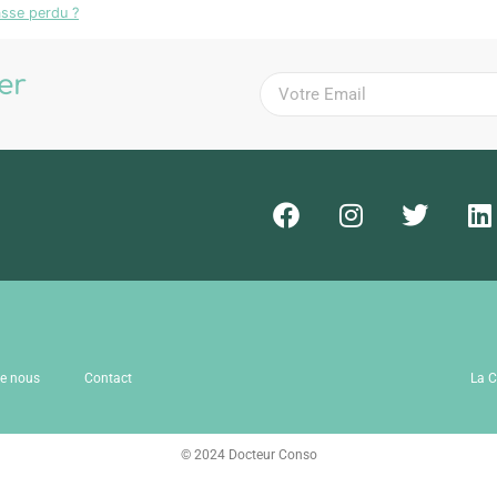
sse perdu ?
ter
!
de nous
Contact
La C
© 2024 Docteur Conso