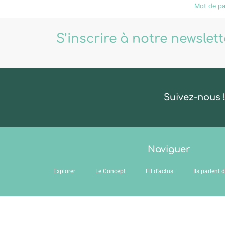
Mot de pa
S’inscrire à notre newslet
Suivez-nous 
Naviguer
Explorer
Le Concept
Fil d’actus
Ils parlent 