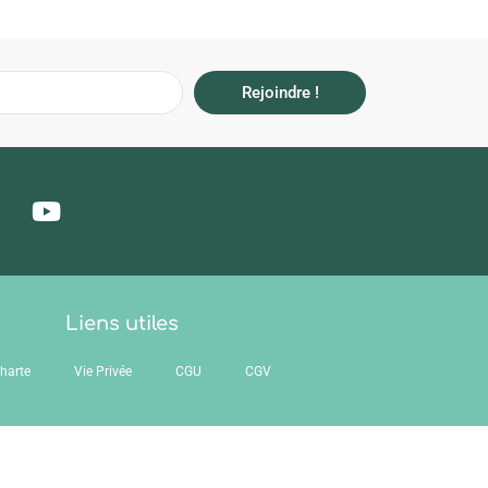
Rejoindre !
Liens utiles
harte
Vie Privée
CGU
CGV