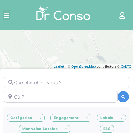
Leaflet
| ©
OpenStreetMap
contributors ©
CARTO
Que cherchez-vous ?
Où ?
Recherche
Recherche
Catégories
Engagement
Labels
Monnaies Locales
ESS