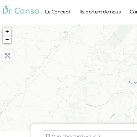
Le Concept
Ils parlent de nous
Co
+
−
Que cherchez-vous ?