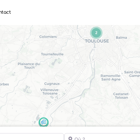
ntact
2
Où ?