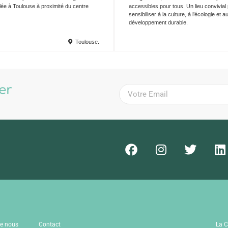
allée à Toulouse à proximité du centre
accessibles pour tous. Un lieu convivial
sensibiliser à la culture, à l’écologie et a
développement durable.
Toulouse.
ter
!
de nous
Contact
La C