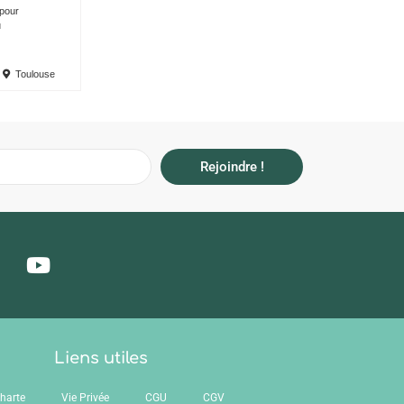
 pour
u
Toulouse
Rejoindre !
Liens utiles
harte
Vie Privée
CGU
CGV