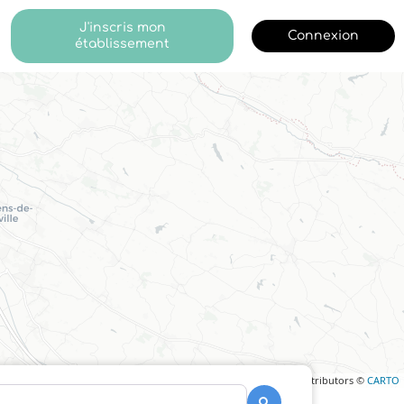
J'inscris mon
Connexion
établissement
Leaflet
| ©
OpenStreetMap
contributors ©
CARTO
Recherche
Recherche