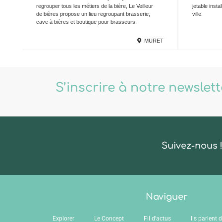
regrouper tous les métiers de la bière, Le Veilleur
jetable inst
de bières propose un lieu regroupant brasserie,
ville.
cave à bières et boutique pour brasseurs.
MURET
S’inscrire à notre newslet
Suivez-nous 
Naviguer
Explorer
Le Concept
Fil d’actus
Ils parlent 