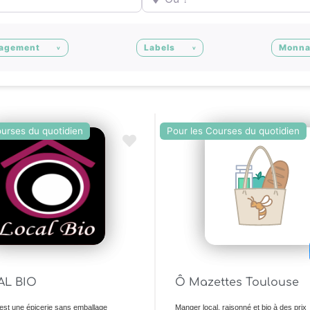
agement
Labels
Monna
ourses du quotidien
Pour les Courses du quotidien
Ajouter en Favoris
AL BIO
Ô Mazettes Toulouse
est une épicerie sans emballage
Manger local, raisonné et bio à des prix