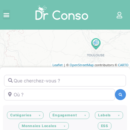
Leaflet
| ©
OpenStreetMap
contributors ©
CARTO
Que cherchez-vous ?
Où ?
Recherche
Recherche
Catégories
Engagement
Labels
Monnaies Locales
ESS