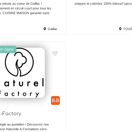
a minute au coeur de Gaillac !
uniques et colorées 100% kitesurf upcyc
ement en circuit court pour tous les
ais. CUISINE MAISON garantie sans
Gaillac
TOUR
n ligne
Ajouter en Favoris
l-Factory
ogie au quotidien ! Découvrez nos
son Naturelle & Formations zéro-