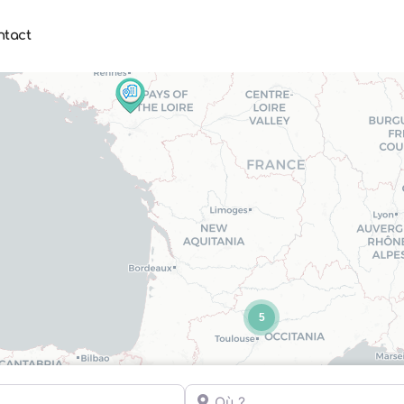
ntact
5
Où ?