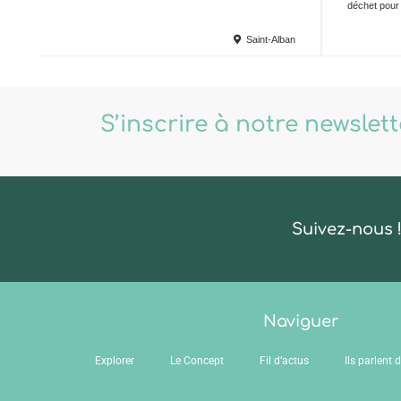
déchet pour l
Saint-Alban
S’inscrire à notre newslet
Suivez-nous 
Naviguer
Explorer
Le Concept
Fil d’actus
Ils parlent 