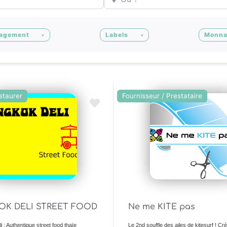
agement
Labels
Monna
staurer
Fournisseur / Prestataire
Ajouter en Favoris
OK DELI STREET FOOD
Ne me KITE pas
 : Authentique street food thaïe
Le 2nd souffle des ailes de kitesurf ! Cr