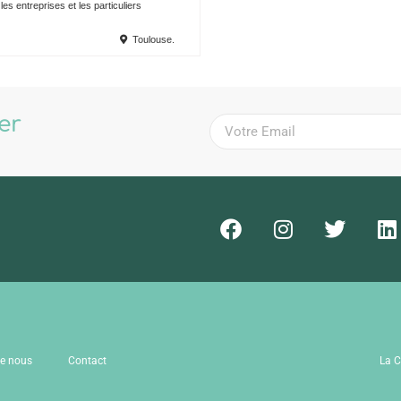
es entreprises et les particuliers
Toulouse.
ter
!
de nous
Contact
La C