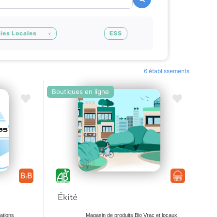
ies Locales
ESS
6 établissements
Boutiques en ligne
Ajouter en Favoris
Ajouter en Fa
Ékité
éations
Magasin de produits Bio Vrac et locaux