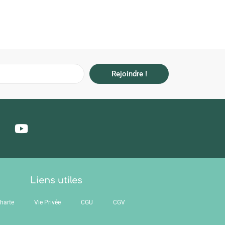
Rejoindre !
Liens utiles
harte
Vie Privée
CGU
CGV