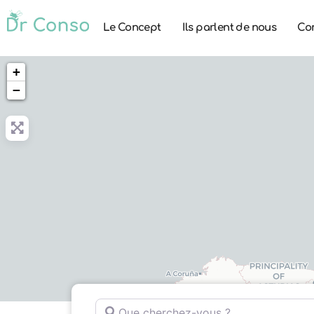
Le Concept
Ils parlent de nous
Co
+
−
Que cherchez-vous ?