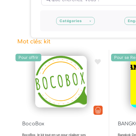
Catégories
Eng
Mot clés: kit
Pour offrir
Pour se Re
Ajouter en Favoris
BocoBox
BANGK
BocoBox, le kit tout-en-un pour réaliser ses
Bangkok Deli