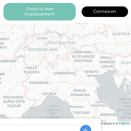
J'inscris mon
Connexion
établissement
Leaflet
| ©
OpenStreetMap
contributors ©
CARTO
Recherche
Recherche