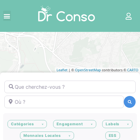
Leaflet
| ©
OpenStreetMap
contributors ©
CARTO
Que cherchez-vous ?
Où ?
Recherche
Recherche
Catégories
Engagement
Labels
Monnaies Locales
ESS