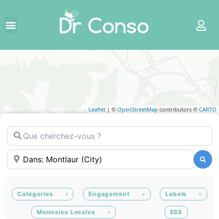
Leaflet
| ©
OpenStreetMap
contributors ©
CARTO
Que cherchez-vous ?
Où ?
Recherche
Recherche
Catégories
Engagement
Labels
Monnaies Locales
ESS