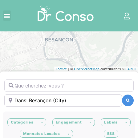
Leaflet
| ©
OpenStreetMap
contributors ©
CARTO
Que cherchez-vous ?
Où ?
Recherche
Recherche
Catégories
Engagement
Labels
Monnaies Locales
ESS