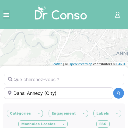
Leaflet
| ©
OpenStreetMap
contributors ©
CARTO
Que cherchez-vous ?
Où ?
Recherche
Recherche
Catégories
Engagement
Labels
Monnaies Locales
ESS