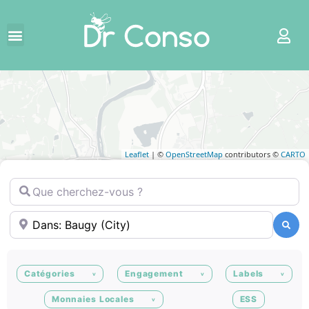
Leaflet
| ©
OpenStreetMap
contributors ©
CARTO
Que cherchez-vous ?
Où ?
Recherche
Recherche
Catégories
Engagement
Labels
Monnaies Locales
ESS