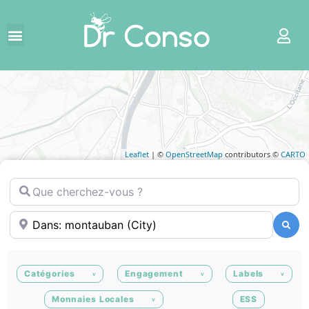
Leaflet
| ©
OpenStreetMap
contributors ©
CARTO
Que cherchez-vous ?
Où ?
Recherche
Recherche
Catégories
Engagement
Labels
Monnaies Locales
ESS