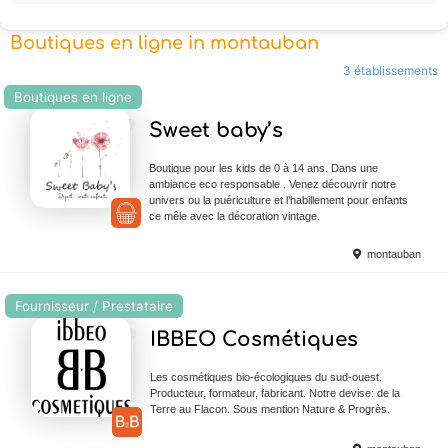
Boutiques en ligne in montauban
3 établissements
Boutiques en ligne
Ajouter en Favoris
Sweet baby’s
Boutique pour les kids de 0 à 14 ans. Dans une
ambiance eco responsable . Venez découvrir notre
univers ou la puériculture et l’habillement pour enfants
ce mêle avec la décoration vintage.
montauban
Fournisseur / Prestataire
Ajouter en Favoris
IBBEO Cosmétiques
Les cosmétiques bio-écologiques du sud-ouest.
Producteur, formateur, fabricant. Notre devise: de la
Terre au Flacon. Sous mention Nature & Progrès.