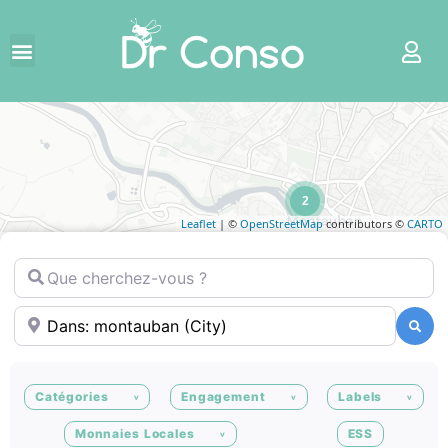
2
Leaflet
| ©
OpenStreetMap
contributors ©
CARTO
Que cherchez-vous ?
Où ?
Recherche
Recherche
Catégories
Engagement
Labels
Monnaies Locales
ESS