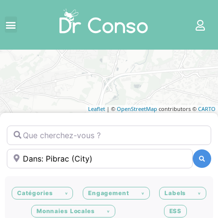
Leaflet
| ©
OpenStreetMap
contributors ©
CARTO
Que cherchez-vous ?
Où ?
Recherche
Recherche
Catégories
Engagement
Labels
Monnaies Locales
ESS