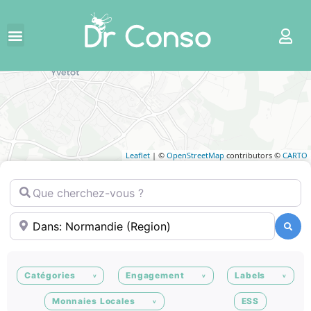
Leaflet
| ©
OpenStreetMap
contributors ©
CARTO
Que cherchez-vous ?
Où ?
Recherche
Recherche
Catégories
Engagement
Labels
Monnaies Locales
ESS