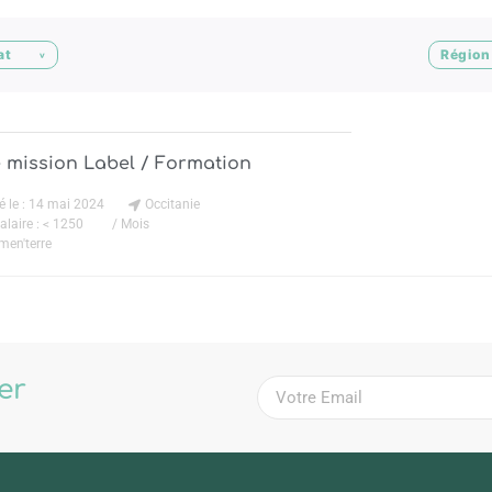
at
Région 
 mission Label / Formation
é le : 14 mai 2024
Occitanie
alaire : < 1250
/ Mois
men'terre
ter