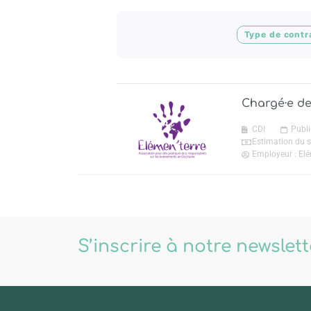
Type de contr
Chargé·e de
CDI
Publi
Estimation du s
Employeur : Elé
S’inscrire à notre newslet