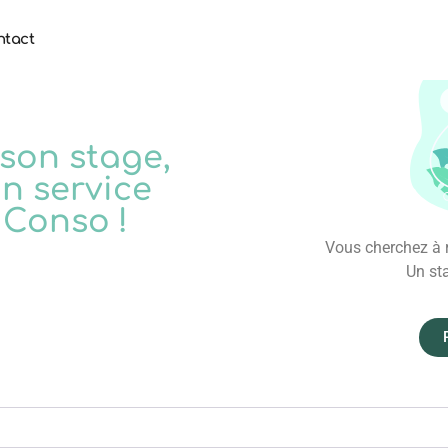
ntact
 son stage,
n service
 Conso !
Vous cherchez à r
Un sta