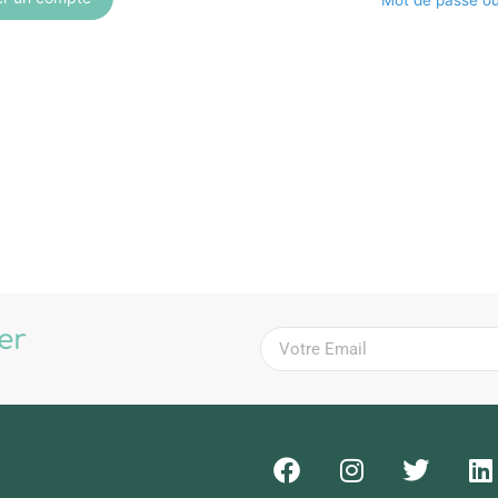
Mot de passe ou
ter
!