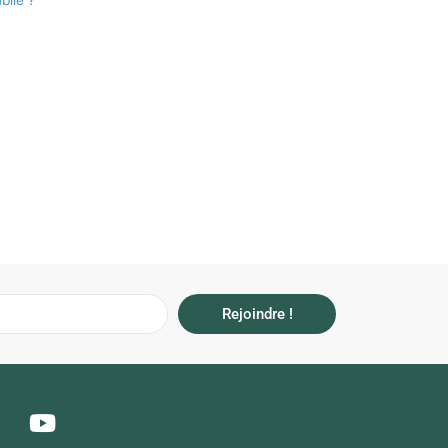
blié ?
Rejoindre !