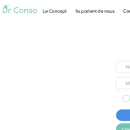
Le Concept
Ils parlent de nous
Co
Nom d’
Mot d
Cré