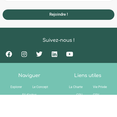
Rejoindre !
Suivez-nous !
Naviguer
Liens utiles
Explorer
Le Concept
La Charte
Vie Privée
Fil d’actus
CGU
CGV
Ils parlent de nous
Contact