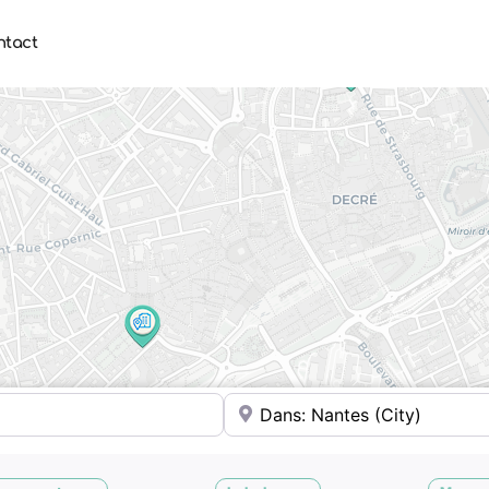
ntact
Où ?