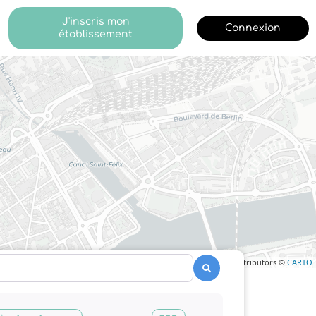
J'inscris mon
Connexion
établissement
Leaflet
| ©
OpenStreetMap
contributors ©
CARTO
Recherche
Recherche