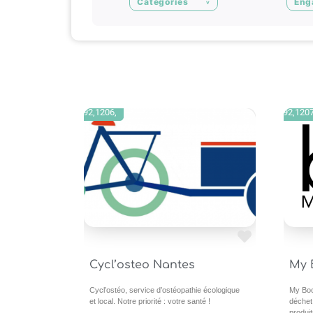
Catégories
Eng
Bien-Être
,92,1206,
Bien-Êtr
,92,120
,92,120
Ajouter en Favor
Cycl’osteo Nantes
My 
Cycl’ostéo, service d’ostéopathie écologique
My Boo
et local. Notre priorité : votre santé !
déchet
produi